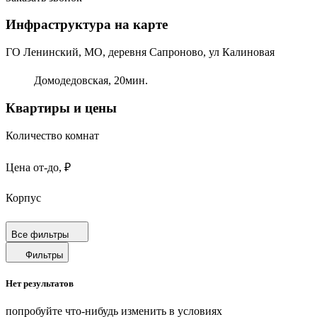
Инфраструктура на карте
ГО Ленинский, МО, деревня Сапроново, ул Калиновая
Домодедовская,
20
мин.
Квартиры и цены
Количество комнат
Цена от-до, ₽
Корпус
Срок сдачи
Все фильтры
Фильтры
Площадь от-до, м²
Нет результатов
Площадь кухни от-до, м²
попробуйте что-нибудь изменить в условиях
Площадь балкона от-до, м²