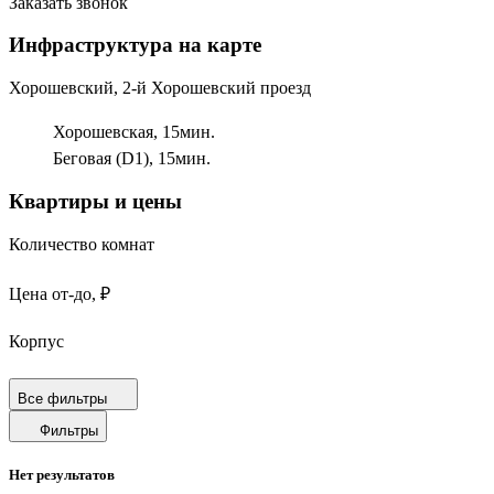
Заказать звонок
Инфраструктура на карте
Хорошевский, 2-й Хорошевский проезд
Хорошевская,
15
мин.
Беговая (D1),
15
мин.
Квартиры и цены
Количество комнат
Цена от-до, ₽
Корпус
Срок сдачи
Все фильтры
Фильтры
Площадь от-до, м²
Нет результатов
Площадь кухни от-до, м²