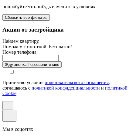
попробуйте что-нибудь изменить в условиях
Площадь балкона от-до, м²
Сбросить все фильтры
Санузел
Акции от застройщика
Отделка
Найдем квартиру.
Поможем с ипотекой. Бесплатно!
Этаж
Номер телефона
Способ оплаты
Жду звонка!
Перезвоните мне
Принимаю условия
пользовательского соглашения
,
соглашаюсь с
политикой конфиденциальности
и
политикой
Cookie
Мы в соцсетях