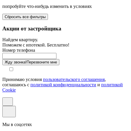
попробуйте что-нибудь изменить в условиях
Площадь балкона от-до, м²
Сбросить все фильтры
Санузел
Акции от застройщика
Отделка
Найдем квартиру.
Поможем с ипотекой. Бесплатно!
Этаж
Номер телефона
Способ оплаты
Жду звонка!
Перезвоните мне
Принимаю условия
пользовательского соглашения
,
соглашаюсь с
политикой конфиденциальности
и
политикой
Cookie
Мы в соцсетях