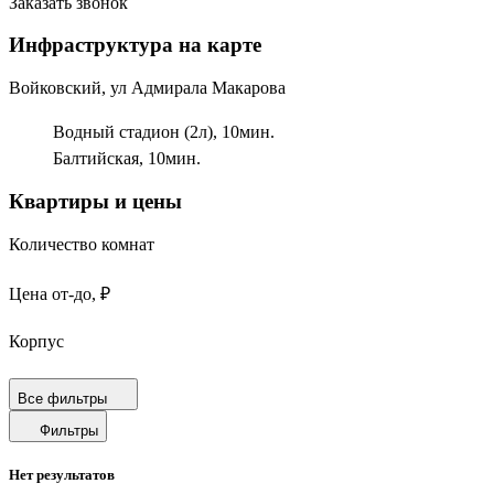
Заказать звонок
Инфраструктура на карте
Войковский, ул Адмирала Макарова
Водный стадион (2л),
10
мин.
Балтийская,
10
мин.
Квартиры и цены
Количество комнат
Цена от-до, ₽
Корпус
Срок сдачи
Все фильтры
Фильтры
Площадь от-до, м²
Нет результатов
Площадь кухни от-до, м²