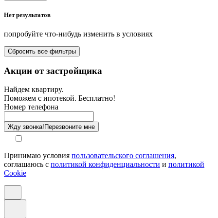
Нет результатов
Площадь кухни от-до, м²
попробуйте что-нибудь изменить в условиях
Площадь балкона от-до, м²
Сбросить все фильтры
Санузел
Акции от застройщика
Отделка
Найдем квартиру.
Поможем с ипотекой. Бесплатно!
Этаж
Номер телефона
Способ оплаты
Жду звонка!
Перезвоните мне
Принимаю условия
пользовательского соглашения
,
соглашаюсь с
политикой конфиденциальности
и
политикой
Cookie