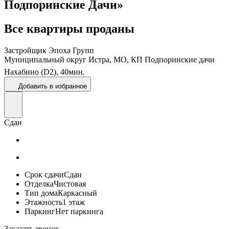
Подпоринские Дачи»
Все квартиры проданы
Застройщик
Эпоха Групп
Муниципальный округ Истра, МО, КП Подпоринские дачи
Нахабино (D2),
40
мин.
Добавить в избранное
Сдан
Срок сдачи
Сдан
Отделка
Чистовая
Тип дома
Каркасный
Этажность
1 этаж
Паркинг
Нет паркинга
Заказать звонок