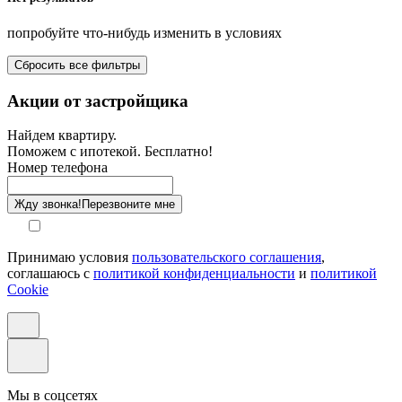
Площадь кухни от-до, м²
попробуйте что-нибудь изменить в условиях
Площадь балкона от-до, м²
Сбросить все фильтры
Санузел
Акции от застройщика
Отделка
Найдем квартиру.
Поможем с ипотекой. Бесплатно!
Этаж
Номер телефона
Способ оплаты
Жду звонка!
Перезвоните мне
Принимаю условия
пользовательского соглашения
,
соглашаюсь с
политикой конфиденциальности
и
политикой
Cookie
Мы в соцсетях