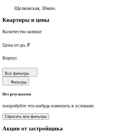
Щелковская,
30
мин.
Квартиры и цены
Количество комнат
Цена от-до, ₽
Корпус
Срок сдачи
Все фильтры
Фильтры
Площадь от-до, м²
Нет результатов
Площадь кухни от-до, м²
попробуйте что-нибудь изменить в условиях
Площадь балкона от-до, м²
Сбросить все фильтры
Санузел
Акции от застройщика
Отделка