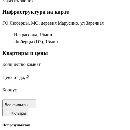
Заказать звонок
Инфраструктура на карте
ГО Люберцы, МО, деревня Марусино, ул Заречная
Некрасовка,
15
мин.
Люберцы (D3),
15
мин.
Квартиры и цены
Количество комнат
Цена от-до, ₽
Корпус
Срок сдачи
Все фильтры
Фильтры
Площадь от-до, м²
Нет результатов
Площадь кухни от-до, м²