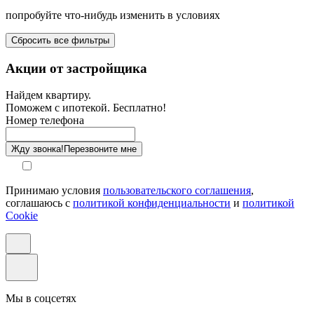
попробуйте что-нибудь изменить в условиях
Площадь балкона от-до, м²
Сбросить все фильтры
Санузел
Акции от застройщика
Отделка
Найдем квартиру.
Поможем с ипотекой. Бесплатно!
Этаж
Номер телефона
Способ оплаты
Жду звонка!
Перезвоните мне
Принимаю условия
пользовательского соглашения
,
соглашаюсь с
политикой конфиденциальности
и
политикой
Cookie
Мы в соцсетях