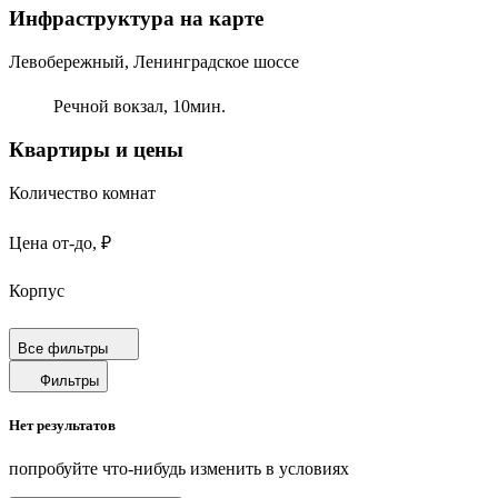
Инфраструктура на карте
Левобережный, Ленинградское шоссе
Речной вокзал,
10
мин.
Квартиры и цены
Количество комнат
Цена от-до, ₽
Корпус
Срок сдачи
Все фильтры
Фильтры
Площадь от-до, м²
Нет результатов
Площадь кухни от-до, м²
попробуйте что-нибудь изменить в условиях
Площадь балкона от-до, м²