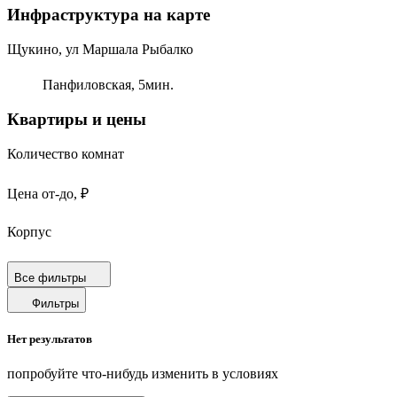
Инфраструктура на карте
Щукино, ул Маршала Рыбалко
Панфиловская,
5
мин.
Квартиры и цены
Количество комнат
Цена от-до, ₽
Корпус
Срок сдачи
Все фильтры
Фильтры
Площадь от-до, м²
Нет результатов
Площадь кухни от-до, м²
попробуйте что-нибудь изменить в условиях
Площадь балкона от-до, м²