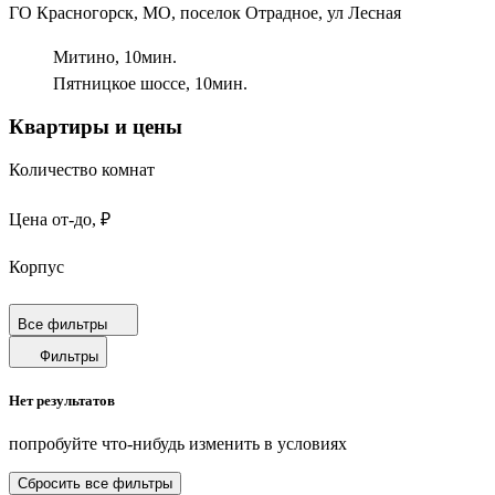
ГО Красногорск, МО, поселок Отрадное, ул Лесная
Митино,
10
мин.
Пятницкое шоссе,
10
мин.
Квартиры и цены
Количество комнат
Цена от-до, ₽
Корпус
Срок сдачи
Все фильтры
Фильтры
Площадь от-до, м²
Нет результатов
Площадь кухни от-до, м²
попробуйте что-нибудь изменить в условиях
Площадь балкона от-до, м²
Сбросить все фильтры