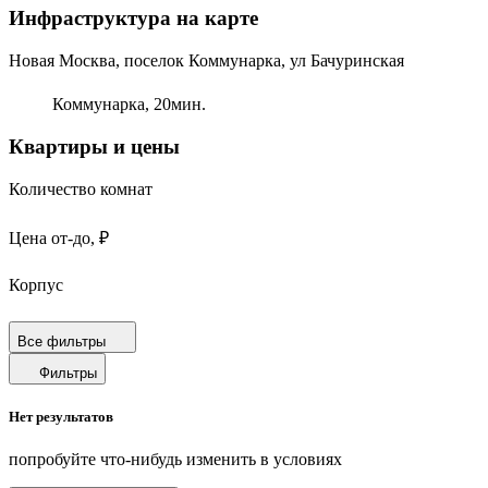
Инфраструктура на карте
Новая Москва, поселок Коммунарка, ул Бачуринская
Коммунарка,
20
мин.
Квартиры и цены
Количество комнат
Цена от-до, ₽
Корпус
Срок сдачи
Все фильтры
Фильтры
Площадь от-до, м²
Нет результатов
Площадь кухни от-до, м²
попробуйте что-нибудь изменить в условиях
Площадь балкона от-до, м²