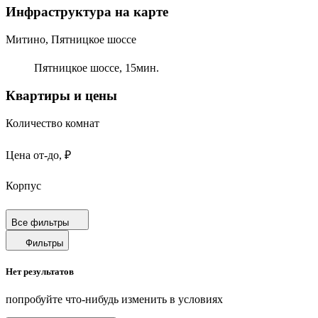
Инфраструктура на карте
Митино, Пятницкое шоссе
Пятницкое шоссе,
15
мин.
Квартиры и цены
Количество комнат
Цена от-до, ₽
Корпус
Срок сдачи
Все фильтры
Фильтры
Площадь от-до, м²
Нет результатов
Площадь кухни от-до, м²
попробуйте что-нибудь изменить в условиях
Площадь балкона от-до, м²