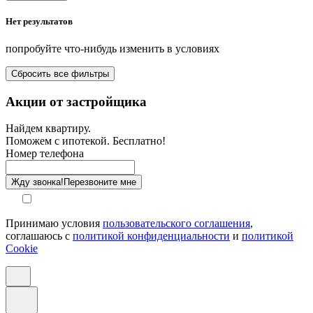
Нет результатов
Площадь кухни от-до, м²
попробуйте что-нибудь изменить в условиях
Площадь балкона от-до, м²
Сбросить все фильтры
Санузел
Акции от застройщика
Отделка
Найдем квартиру.
Поможем с ипотекой. Бесплатно!
Этаж
Номер телефона
Способ оплаты
Жду звонка!
Перезвоните мне
Принимаю условия
пользовательского соглашения
,
соглашаюсь с
политикой конфиденциальности
и
политикой
Cookie