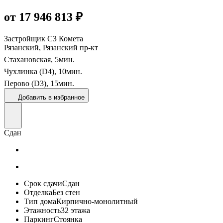
от 17 946 813 ₽
Застройщик
СЗ Комета
Рязанский, Рязанский пр-кт
Стахановская,
5
мин.
Чухлинка (D4),
10
мин.
Перово (D3),
15
мин.
Добавить в избранное
Сдан
Срок сдачи
Сдан
Отделка
Без стен
Тип дома
Кирпично-монолитный
Этажность
32 этажа
Паркинг
Стоянка