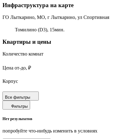
Инфраструктура на карте
ГО Лыткарино, МО, г Лыткарино, ул Спортивная
Томилино (D3),
15
мин.
Квартиры и цены
Количество комнат
Цена от-до, ₽
Корпус
Срок сдачи
Все фильтры
Фильтры
Площадь от-до, м²
Нет результатов
Площадь кухни от-до, м²
попробуйте что-нибудь изменить в условиях
Площадь балкона от-до, м²