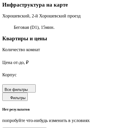
Инфраструктура на карте
Хорошевский, 2-й Хорошевский проезд
Беговая (D1),
15
мин.
Квартиры и цены
Количество комнат
Цена от-до, ₽
Корпус
Срок сдачи
Все фильтры
Фильтры
Площадь от-до, м²
Нет результатов
Площадь кухни от-до, м²
попробуйте что-нибудь изменить в условиях
Площадь балкона от-до, м²