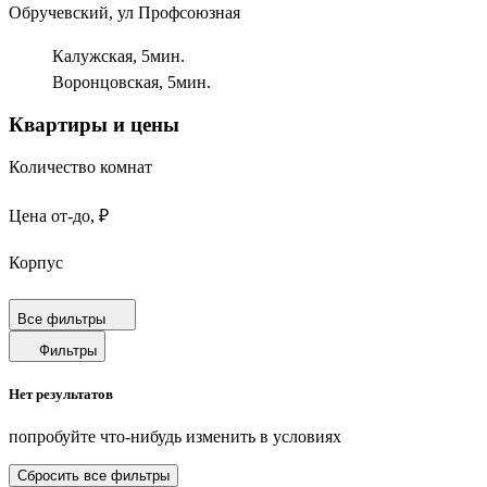
Обручевский, ул Профсоюзная
Калужская,
5
мин.
Воронцовская,
5
мин.
Квартиры и цены
Количество комнат
Цена от-до, ₽
Корпус
Срок сдачи
Все фильтры
Фильтры
Площадь от-до, м²
Нет результатов
Площадь кухни от-до, м²
попробуйте что-нибудь изменить в условиях
Площадь балкона от-до, м²
Сбросить все фильтры