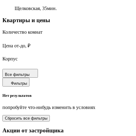
Щелковская,
35
мин.
Квартиры и цены
Количество комнат
Цена от-до, ₽
Корпус
Срок сдачи
Все фильтры
Фильтры
Площадь от-до, м²
Нет результатов
Площадь кухни от-до, м²
попробуйте что-нибудь изменить в условиях
Площадь балкона от-до, м²
Сбросить все фильтры
Санузел
Акции от застройщика
Отделка