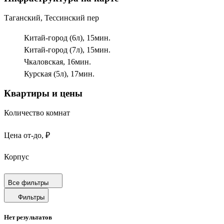
Таганский, Тессинский пер
Китай-город (6л),
15
мин.
Китай-город (7л),
15
мин.
Чкаловская,
16
мин.
Курская (5л),
17
мин.
Квартиры и цены
Количество комнат
Цена от-до, ₽
Корпус
Срок сдачи
Все фильтры
Фильтры
Площадь от-до, м²
Нет результатов
Площадь кухни от-до, м²