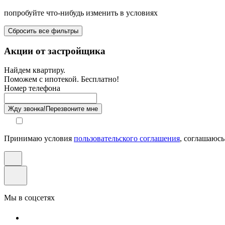
попробуйте что-нибудь изменить в условиях
Площадь балкона от-до, м²
Сбросить все фильтры
Санузел
Акции от застройщика
Отделка
Найдем квартиру.
Поможем с ипотекой. Бесплатно!
Этаж
Номер телефона
Способ оплаты
Жду звонка!
Перезвоните мне
Принимаю условия
пользовательского соглашения
, соглашаюсь
Мы в соцсетях