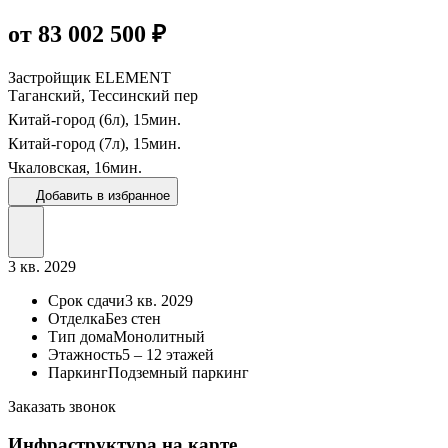
от 83 002 500 ₽
Застройщик
ELEMENT
Таганский, Тессинский пер
Китай-город (6л),
15
мин.
Китай-город (7л),
15
мин.
Чкаловская,
16
мин.
Добавить в избранное
3 кв. 2029
Срок сдачи
3 кв. 2029
Отделка
Без стен
Тип дома
Монолитный
Этажность
5 – 12 этажей
Паркинг
Подземный паркинг
Заказать звонок
Инфраструктура на карте