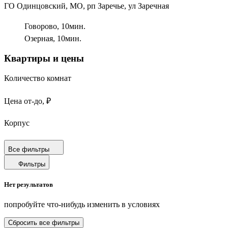
ГО Одинцовский, МО, рп Заречье, ул Заречная
Говорово,
10
мин.
Озерная,
10
мин.
Квартиры и цены
Количество комнат
Цена от-до, ₽
Корпус
Срок сдачи
Все фильтры
Фильтры
Площадь от-до, м²
Нет результатов
Площадь кухни от-до, м²
попробуйте что-нибудь изменить в условиях
Площадь балкона от-до, м²
Сбросить все фильтры